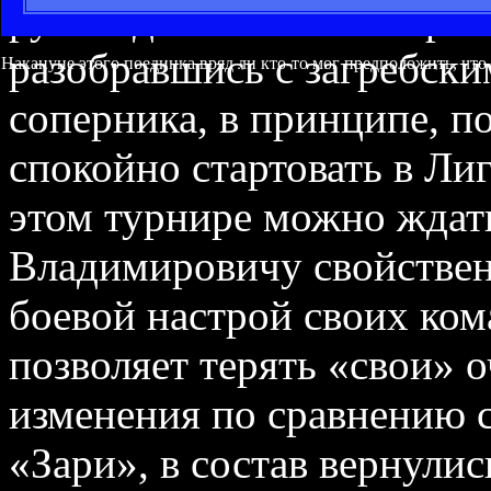
руководством нового трен
разобравшись с загребск
Накануне этого поединка вряд ли кто-то мог предположить, что 
соперника, в принципе, п
спокойно стартовать в Ли
этом турнире можно ждать
Владимировичу свойствен
боевой настрой своих кома
позволяет терять «свои» 
изменения по сравнению с
«Зари», в состав вернули