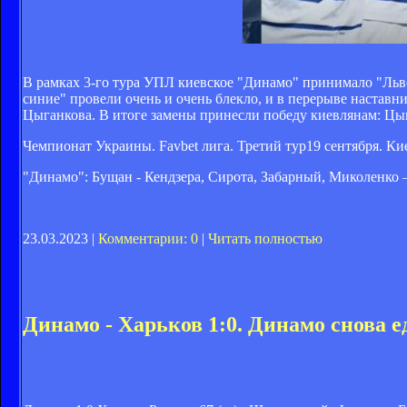
межсезонный сбор, которы
испанской Марбелье и про
Вернувшись в Киев, коман
В рамках 3-го тура УПЛ киевское "Динамо" принимало "Льво
синие" провели очень и очень блекло, и в перерыве настав
Цыганкова. В итоге замены принесли победу киевлянам: Цыга
после чего отправится на 
Чемпионат Украины. Favbet лига. Третий тур19 сентября. К
пройдет в Испании. По ег
"Динамо": Бущан - Кендзера, Сирота, Забарный, Миколенко
отправятся непосредствен
23.03.2023 |
Комментарии: 0
|
Читать полностью
матча 1/16 финала Лиги Е
февраля (жеребьевка этой
Динамо - Харьков 1:0. Динамо снова е
23.03.2023 |
Комментарии: