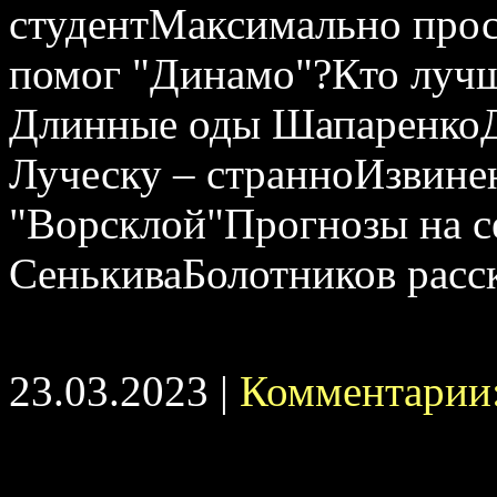
студентМаксимально про
помог "Динамо"?Кто луч
Длинные оды ШапаренкоД
Луческу – странноИзвине
"Ворсклой"Прогнозы на се
СенькиваБолотников расс
23.03.2023 |
Комментарии: