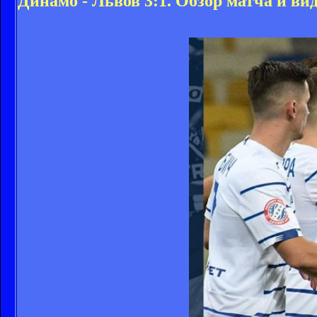
Динамо - Львов 3:1. Обзор матча и вид
Отпуск у подопечных Олег
после заключительного по
чемпионов с загребским «
декабря в столице Хорват
до 10 января — в этот ден
базе в Конча-Заспе и в те
проходить углубленное ме
14-го января «Динамо» от