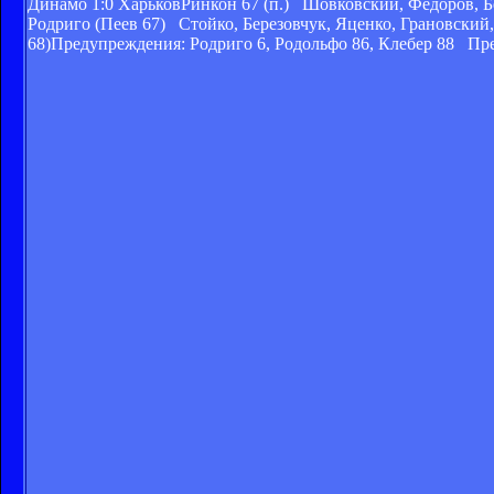
Динамо 1:0 ХарьковРинкон 67 (п.) Шовковский, Федоров, Бе
Родриго (Пеев 67) Стойко, Березовчук, Яценко, Грановски
68)Предупреждения: Родриго 6, Родольфо 86, Клебер 88 Пре
Динамо Киев - Динамо 
+ВИДЕО
Киевское «Динамо» выигр