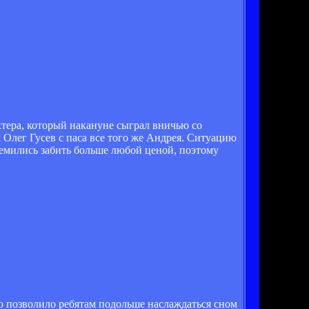
тера, который накануне сыграл вничью со
 Олег Гусев с паса все того же Андрея. Ситуацию
емились забить больше любой ценой, поэтому
о позволило ребятам подольше наслаждаться сном