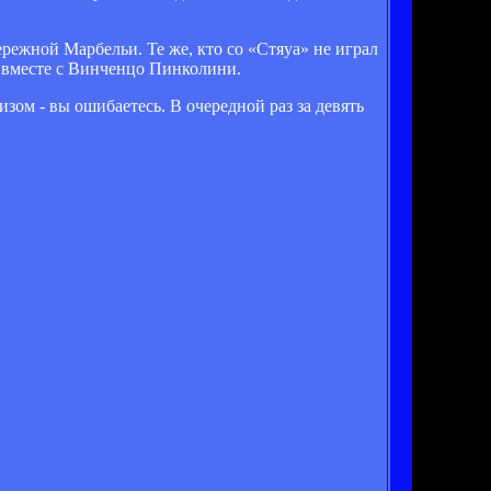
ережной Марбельи. Те же, кто со «Стяуа» не играл
у вместе с Винченцо Пинколини.
ом - вы ошибаетесь. В очередной раз за девять