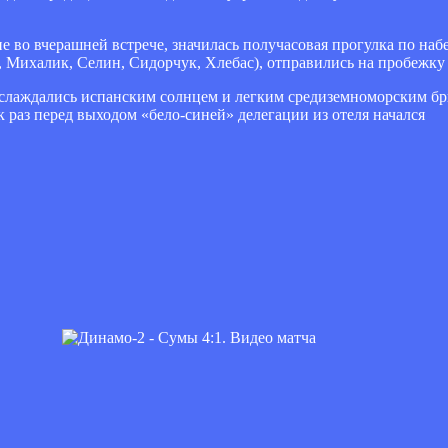
е во вчерашней встрече, значилась получасовая прогулка по наб
, Михалик, Селин, Сидорчук, Хлебас), отправились на пробежк
аслаждались испанским солнцем и легким средиземноморским бриз
к раз перед выходом «бело-синей» делегации из отеля начался