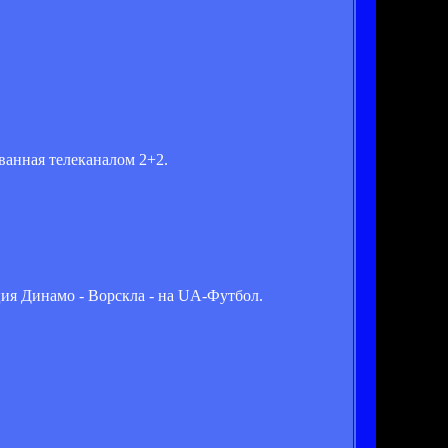
ванная телеканалом 2+2.
яция Динамо - Ворскла - на UA-Футбол.