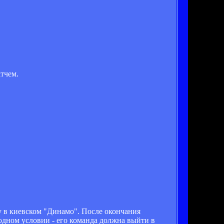
тчем.
у в киевском "Динамо". После окончания
одном условии - его команда должна выйти в