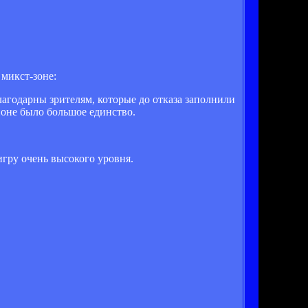
микст-зоне:
лагодарны зрителям, которые до отказа заполнили
ионе было большое единство.
игру очень высокого уровня.