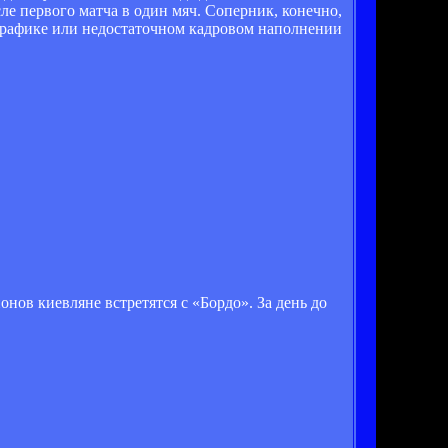
е первого матча в один мяч. Соперник, конечно,
 графике или недостаточном кадровом наполнении
ов киевляне встретятся с «Бордо». За день до