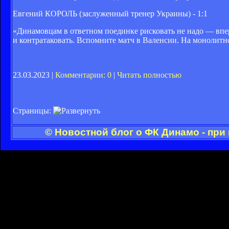
Евгений КОРОЛЬ (заслуженный тренер Украины) - 1:1
«Динамовцам в ответном поединке рисковать не надо — впер
и контратаковать. Вспомните матч в Валенсии. На монолитн
23.03.2023 |
Комментарии: 0
|
Читать полностью
Страницы:
© Новостной блог о ФК Динамо - при