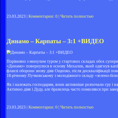
23.03.2023 |
Комментарии: 0
|
Читать полностью
Динамо – Карпаты – 3:1 +ВИДЕО
Порівняно з минулим туром у стартових складах обох суперник
«Динамо» повернулися в основу Михалик, який одягнув капіта
фланзі оборони знову діяв Ощипко, після дискваліфікації пов
18-річному Пучковському з молодіжного складу «зелено-білих
Як і належать господарям, вони активніше розпочали гру і на
Активно діяв і Дуду, але бразилець часто помилявся при зав
23.03.2023 |
Комментарии: 0
|
Читать полностью