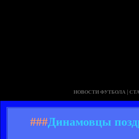
|
НОВОСТИ ФУТБОЛА
СТ
###
Динамовцы поздр