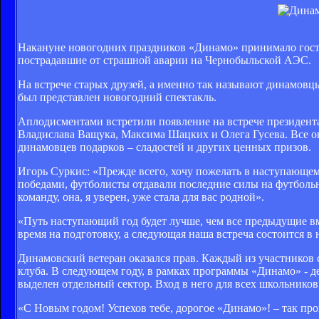
Накануне новогодних праздников «Динамо» принимало госте
пострадавшие от страшной аварии на Чернобыльской АЭС.
На встрече старых друзей, а именно так называют динамовцы
был представлен новогодний спектакль.
Аплодисментами встретили появление на встрече президент
Владислава Ващука, Максима Шацких и Олега Гусева. Все о
динамовцев подарков – сладостей и других ценных призов.
Игорь Суркис: «Прежде всего, хочу пожелать в наступающем
победами, футболиcты отдавали последние силы на футболь
команду, она, я уверен, уже стала для вас родной».
«Путь наступающий год будет лучше, чем все предыдущие вм
время на подготовку, а следующая наша встреча состоится в 
Динамовский ветеран оказался прав. Каждый из участников
клуба. В следующем году, в рамках программы «Динамо» - 
выделен отдельный сектор. Вход в него для всех школьников
«С Новым годом! Успехов тебе, дорогое «Динамо»! – так п