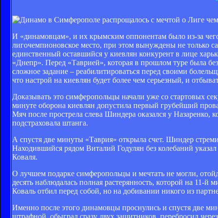
И «динамовцам», и их крымским оппонентам было из-за чего
лигочемпионовское место, при этом вынуждены не только сам
единственный оставшийся у киевлян конкурент в лице харьк
«Днепр». Перед «Таврией», которая в прошлом туре была бе
сложное задание – реабилитироваться перед своими болельщ
что настрой на киевлян будет более чем серьезный, и отбыва
Доказывать это симферопольцы начали уже со стартовых сек
минуте оборона киевлян допустила первый грубейший провал
Мяч после прострела слева Шиндера оказался у Назаренко, 
подстраховала штанга.
А спустя две минуты «Таврия» открыла счет. Шиндер стреми
Находившийся рядом Виталий Годулян без колебаний указал н
Коваля.
О лучшем подарке симферопольцы и мечтать не могли, отой
десять наблюдалась полная растерянность, которой на 11-й 
Коваль отбил перед собой, но на добивании никого из партне
Именно после этого динамовцы проснулись и спустя две ми
штрафной, обыграл сразу двух защитников, перебросил через