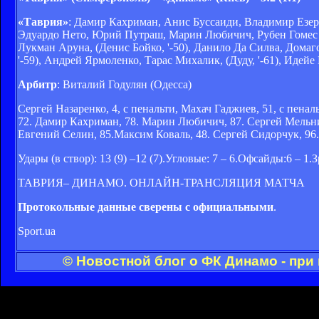
«
Таврия
»
: Дамир Кахриман, Анис Буссаиди, Владимир Езер
Эдуардо Нето, Юрий Путраш, Марин Любичич, Рубен Гомес Га
Лукман Аруна, (Денис Бойко, '-50), Данило Да Силва, Дома
'-59), Андрей Ярмоленко, Тарас Михалик, (Дуду, '-61), Идейе 
Арбитр
: Виталий Годулян (Одесса)
Сергей Назаренко, 4, с пенальти, Махач Гаджиев, 51, с пенал
72. Дамир Кахриман, 78. Марин Любичич, 87. Сергей Мельник
Евгений Селин, 85.
Максим Коваль, 48. Сергей Сидорчук, 96.
Удары (в створ): 13 (9) –12 (7).Угловые: 7 – 6.Офсайды:6 – 1.
ТАВРИЯ– ДИНАМО. ОНЛАЙН-ТРАНСЛЯЦИЯ МАТЧА
Протокольные данные сверены с официальными
.
Sport.ua
© Новостной блог о ФК Динамо - при