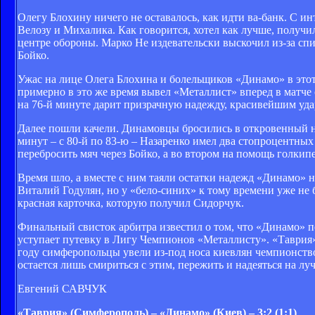
Олегу Блохину ничего не оставалось, как идти ва-банк. С и
Велозу и Михалика. Как говорится, хотел как лучше, получило
центре обороны. Марко Не издевательски выскочил из-за спи
Бойко.
Ужас на лице Олега Блохина и болельщиков «Динамо» в этот 
примерно в это же время вывел «Металлист» вперед в матче
на 76-й минуте дарит призрачную надежду, красивейшим уда
Далее пошли качели. Динамовцы бросились в откровенный нав
минут – с 80-й по 83-ю – Назаренко имел два стопроцентных
перебросить мяч через Бойко, а во втором на помощь голкип
Время шло, а вместе с ним таяли остатки надежд «Динамо» 
Виталий Годулян, но у «бело-синих» к тому времени уже не 
красная карточка, которую получил Сидорчук.
Финальный свисток арбитра известил о том, что «Динамо» 
уступает путевку в Лигу Чемпионов «Металлисту». «Таврия
году симферопольцы увели из-под носа киевлян чемпионство
остается лишь смириться с этим, пережить и надеяться на лу
Евгений САВЧУК
«Таврия» (Симферополь) – «Динамо» (Киев) – 3:2 (1:1)