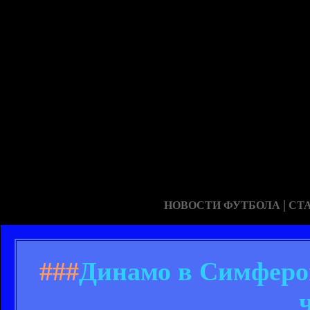
|
НОВОСТИ ФУТБОЛА
СТ
###
Динамо в Симфероп