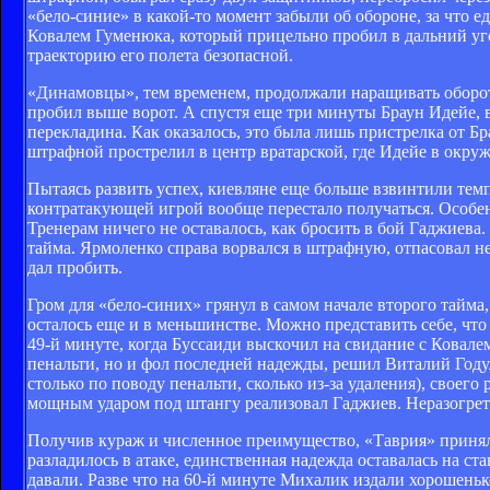
«бело-синие» в какой-то момент забыли об обороне, за что е
Ковалем Гуменюка, который прицельно пробил в дальний уго
траекторию его полета безопасной.
«Динамовцы», тем временем, продолжали наращивать оборот
пробил выше ворот. А спустя еще три минуты Браун Идейе, 
перекладина. Как оказалось, это была лишь пристрелка от Бра
штрафной прострелил в центр вратарской, где Идейе в окру
Пытаясь развить успех, киевляне еще больше взвинтили темп
контратакующей игрой вообще перестало получаться. Особе
Тренерам ничего не оставалось, как бросить в бой Гаджиев
тайма. Ярмоленко справа ворвался в штрафную, отпасовал н
дал пробить.
Гром для «бело-синих» грянул в самом начале второго тайма
осталось еще и в меньшинстве. Можно представить себе, что
49-й минуте, когда Буссаиди выскочил на свидание с Ковалем,
пенальти, но и фол последней надежды, решил Виталий Год
столько по поводу пенальти, сколько из-за удаления), своег
мощным ударом под штангу реализовал Гаджиев. Неразогреты
Получив кураж и численное преимущество, «Таврия» принял
разладилось в атаке, единственная надежда оставалась на с
давали. Разве что на 60-й минуте Михалик издали хорошеньк